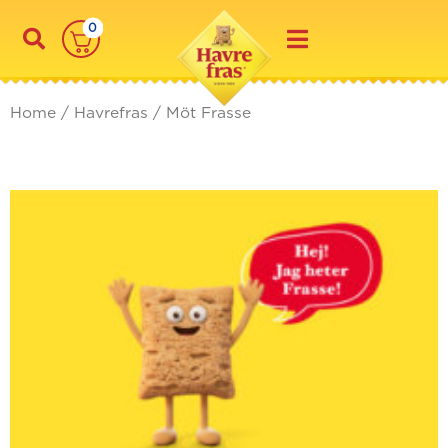
Skip
0
to
content
Home
/
Havrefras
/ Möt Frasse