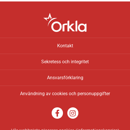
Kontakt
Sekretess och integritet
Ansvarsförklaring
Användning av cookies och personuppgifter
F
I
a
n
c
s