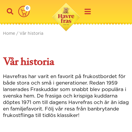
Skip
0
to
content
Home
/ Vår historia
Vår historia
Havrefras har varit en favorit på frukostbordet för
både stora och små i generationer. Redan 1959
lanserades Fraskuddar som snabbt blev populära i
svenska hem. De frasiga och krispiga kuddarna
döptes 1971 om till dagens Havrefras och är än idag
en familjefavorit. Följ vår resa från banbrytande
frukostflinga till tidlös klassiker!