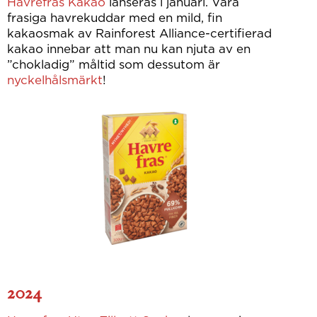
Havrefras Kakao
lanseras i januari. Våra
frasiga havrekuddar med en mild, fin
kakaosmak av Rainforest Alliance-certifierad
kakao innebar att man nu kan njuta av en
”chokladig” måltid som dessutom är
nyckelhålsmärkt
!
2024