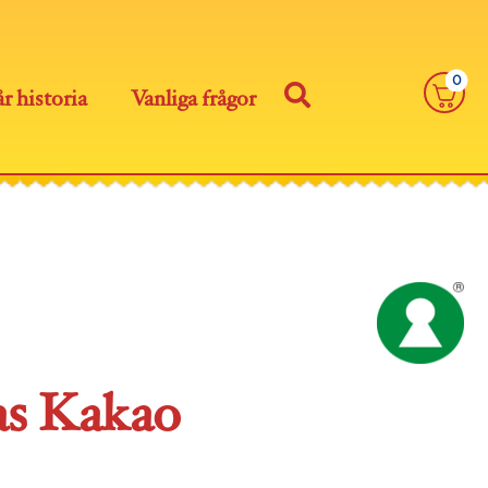
0
r historia
Vanliga frågor
as Kakao