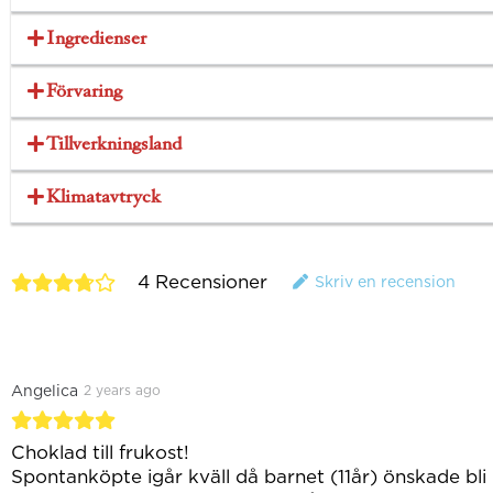
Ingredienser
Förvaring
Tillverkningsland
Klimatavtryck
4
Recensioner
Skriv en recension
Angelica
2 years ago
Choklad till frukost!
Spontanköpte igår kväll då barnet (11år) önskade bli 