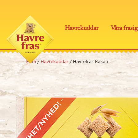
Skip
to
content
Havrekuddar
Våra frasig
Hem
/
Havrekuddar
/
Havrefras Kakao