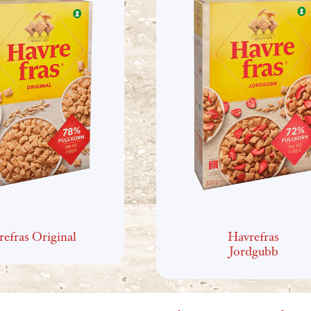
efras Original
Havrefras
Jordgubb