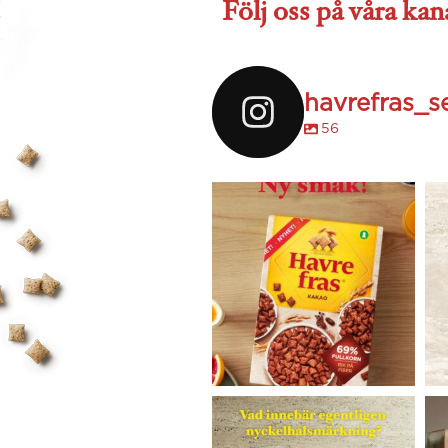
Följ oss på våra kan
havrefras_s
56
havrefras_se
Jan 31
havrefras_se
Aug 10