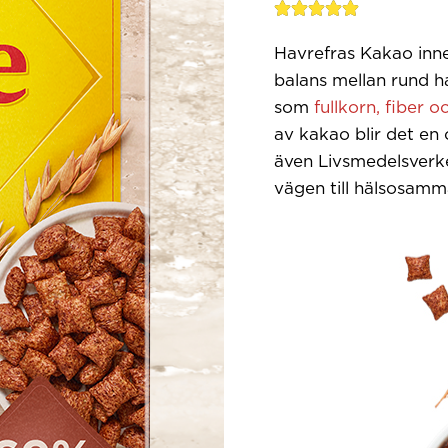
Rated





5
Havrefras Kakao inn
out
of
balans mellan rund h
5
som
fullkorn, fiber o
av kakao blir det en
även Livsmedelsverk
vägen till hälsosamm