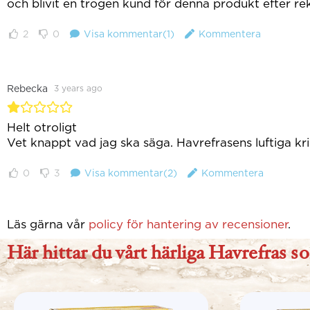
och blivit en trogen kund för denna produkt efter re
2
0
Visa kommentar(1)
Kommentera
Rebecka
3 years ago
Helt otroligt
Vet knappt vad jag ska säga. Havrefrasens luftiga k
0
3
Visa kommentar(2)
Kommentera
Läs gärna vår
policy för hantering av recensioner
.
Här hittar du vårt härliga Havrefras s