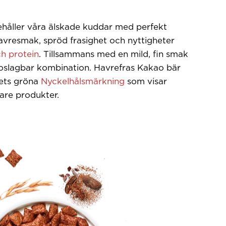
ehåller våra älskade kuddar med perfekt
avresmak, spröd frasighet och nyttigheter
ch protein
. Tillsammans med en mild, fin smak
 oslagbar kombination. Havrefras Kakao bär
ets gröna
Nyckelhålsmärkning
som visar
are produkter.