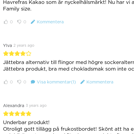
Havrefras Kakao som är nyckelhålsmärkt! Nu har vi all
Family size.
0
0
Kommentera
Ylva
2 years ago
Jättebra alternativ till flingor med högre sockeralter
Jättebra produkt, bra med chokladsmak som inte ock
0
0
Visa kommentar(1)
Kommentera
Alexandra
3 years ago
Underbar produkt!
Otroligt gott tillägg på frukostbordet! Skönt att ha 