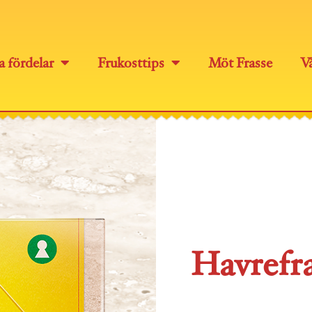
a fördelar
Frukosttips
Möt Frasse
Vå
Havrefr