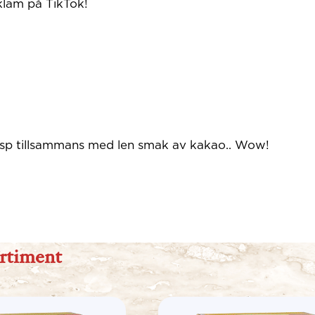
klam på TikTok!
risp tillsammans med len smak av kakao.. Wow!
ortiment