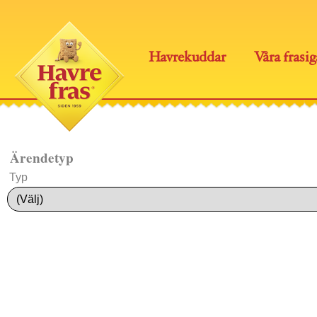
Skip
to
content
Havrekuddar
Våra frasig