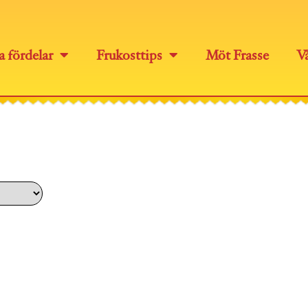
a fördelar
Frukosttips
Möt Frasse
Vå