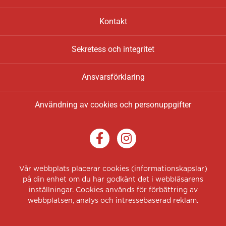
Kontakt
Sekretess och integritet
Ansvarsförklaring
Användning av cookies och personuppgifter
F
I
a
n
c
s
e
t
Vår webbplats placerar cookies (informationskapslar)
på din enhet om du har godkänt det i webbläsarens
b
a
inställningar. Cookies används för förbättring av
o
g
webbplatsen, analys och intressebaserad reklam.
o
r
k
a